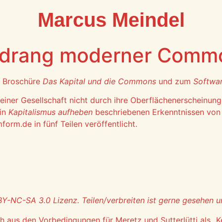
Marcus Meindel
sdrang moderner Comm
r Broschüre
Das Kapital und die Commons
und zum
Softwa
einer Gesellschaft nicht durch ihre Oberflächenerscheinung
 in
Kapitalismus aufheben
beschriebenen Erkenntnissen von 
mform.de
in fünf Teilen veröffentlicht.
BY-NC-SA
3.0 Lizenz. Teilen/verbreiten ist gerne gesehen 
h aus den Vorbedingungen für Meretz und Sutterlütti als 