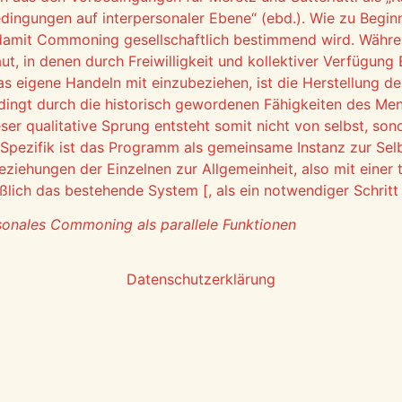
bedingungen auf interpersonaler Ebene“ (ebd.). Wie zu Begi
 damit Commoning gesellschaftlich bestimmend wird. Währe
ut, in denen durch Freiwilligkeit und kollektiver Verfügung
 das eigene Handeln mit einzubeziehen, ist die Herstellung d
ngt durch die historisch gewordenen Fähigkeiten des Men
ser qualitative Sprung entsteht somit nicht von selbst, son
 Spezifik ist das Programm als gemeinsame Instanz zur Se
eziehungen der Einzelnen zur Allgemeinheit, also mit einer 
lich das bestehende System [, als ein notwendiger Schritt
rsonales Commoning als parallele Funktionen
Datenschutzerklärung